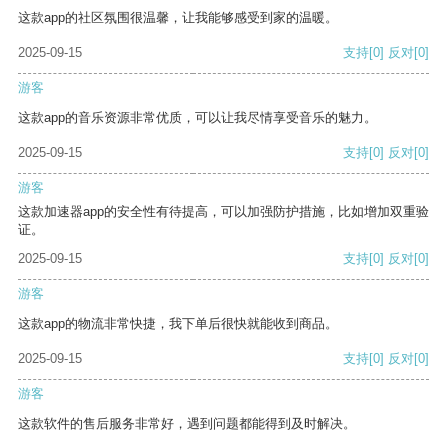
这款app的社区氛围很温馨，让我能够感受到家的温暖。
2025-09-15
支持
[0]
反对
[0]
游客
这款app的音乐资源非常优质，可以让我尽情享受音乐的魅力。
2025-09-15
支持
[0]
反对
[0]
游客
这款加速器app的安全性有待提高，可以加强防护措施，比如增加双重验
证。
2025-09-15
支持
[0]
反对
[0]
游客
这款app的物流非常快捷，我下单后很快就能收到商品。
2025-09-15
支持
[0]
反对
[0]
游客
这款软件的售后服务非常好，遇到问题都能得到及时解决。