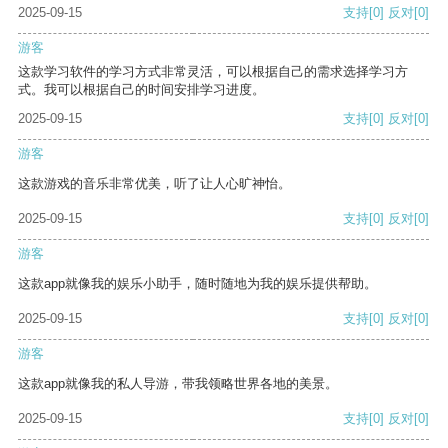
2025-09-15
支持
[0]
反对
[0]
游客
这款学习软件的学习方式非常灵活，可以根据自己的需求选择学习方
式。我可以根据自己的时间安排学习进度。
2025-09-15
支持
[0]
反对
[0]
游客
这款游戏的音乐非常优美，听了让人心旷神怡。
2025-09-15
支持
[0]
反对
[0]
游客
这款app就像我的娱乐小助手，随时随地为我的娱乐提供帮助。
2025-09-15
支持
[0]
反对
[0]
游客
这款app就像我的私人导游，带我领略世界各地的美景。
2025-09-15
支持
[0]
反对
[0]