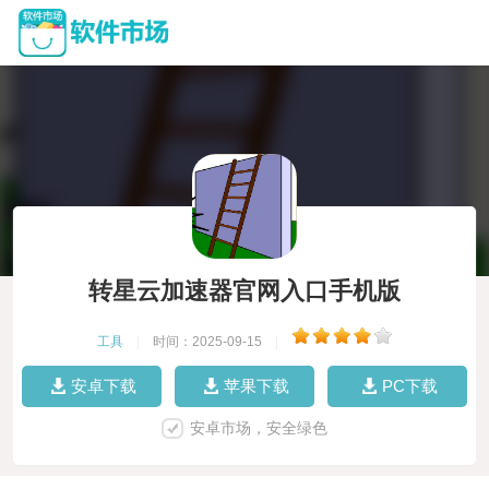
转星云加速器官网入口手机版
工具
|
时间：2025-09-15
|
安卓下载
苹果下载
PC下载
安卓市场，安全绿色