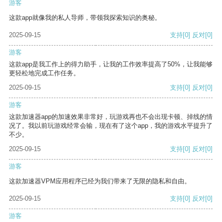
游客
这款app就像我的私人导师，带领我探索知识的奥秘。
2025-09-15
支持
[0]
反对
[0]
游客
这款app是我工作上的得力助手，让我的工作效率提高了50%，让我能够
更轻松地完成工作任务。
2025-09-15
支持
[0]
反对
[0]
游客
这款加速器app的加速效果非常好，玩游戏再也不会出现卡顿、掉线的情
况了。我以前玩游戏经常会输，现在有了这个app，我的游戏水平提升了
不少。
2025-09-15
支持
[0]
反对
[0]
游客
这款加速器VPM应用程序已经为我们带来了无限的隐私和自由。
2025-09-15
支持
[0]
反对
[0]
游客